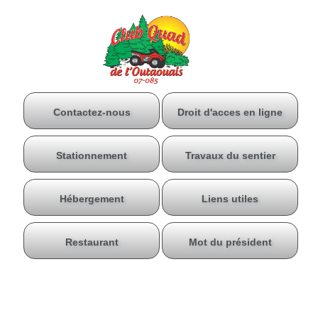
Contactez-nous
Droit d'acces en ligne
Stationnement
Travaux du sentier
Hébergement
Liens utiles
Restaurant
Mot du président