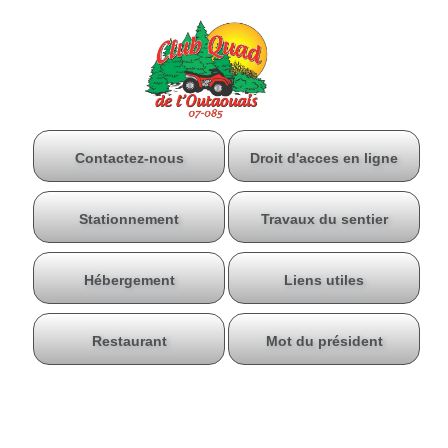
Contactez-nous
Droit d'acces en ligne
Stationnement
Travaux du sentier
Hébergement
Liens utiles
Restaurant
Mot du président